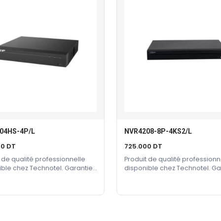
04HS-4P/L
NVR4208-8P-4KS2/L
Ajouter Au Panier
Ajouter Au Panier
00
DT
725.000
DT
 de qualité professionnelle
Produit de qualité professionn
ible chez Technotel. Garantie
disponible chez Technotel. Ga
cteur incluse.
constructeur incluse.