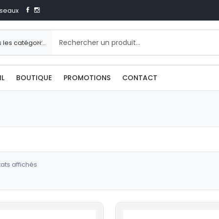
seaux
IL
BOUTIQUE
PROMOTIONS
CONTACT
Trié
tats affichés
du
plus
récent
au