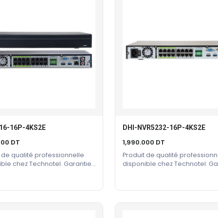
plus
ancien
16-16P-4KS2E
DHI-NVR5232-16P-4KS2E
Ajouter Au Panier
Ajouter Au Panier
000
DT
1,990.000
DT
 de qualité professionnelle
Produit de qualité professionn
ible chez Technotel. Garantie
disponible chez Technotel. Ga
cteur incluse.
constructeur incluse.