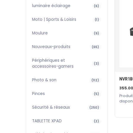
luminaire éclairage
(6)
Moto | Sports & Loisirs
(1)
Moulure
(9)
Nouveaux-produits
(65)
Périphériques et
(3)
accessoires-gamers
NVR1B
Photo & son
(112)
355.0
Pinces
(5)
Produit
dispon
constru
Sécurité & réseaux
(250)
TABLETTE XPAD
(2)