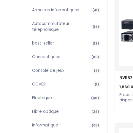
Armoires informatiques
(41)
Autocommutateur
(16)
téléphonique
best-seller
(12)
Connectiques
(115)
Console de jeux
(2)
NVR52
COVER
(1)
1,860.
Produit
Electrique
(40)
dispon
constru
Fibre optique
(34)
Informatique
(65)