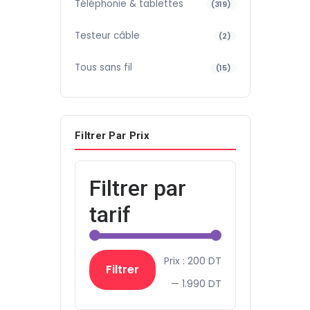
Téléphonie & tablettes
(319)
Testeur câble
(2)
Tous sans fil
(15)
Filtrer Par Prix
Filtrer par
tarif
Prix
Prix
Prix :
200 DT
Filtrer
min
max
—
1.990 DT