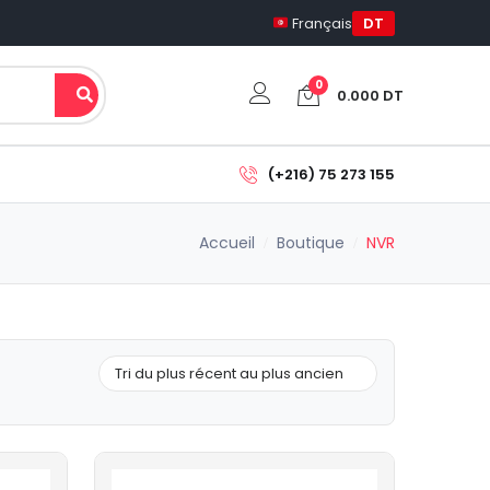
Français
DT
0
0.000
DT
Votre panier est vide.
(+216) 75 273 155
Sous-total:
Accueil
Boutique
0.000
DT
NVR
Voir Le Panier
Commander