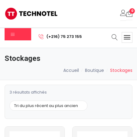
0
Votre panier est vide.
(+216) 75 273 155
Sous-total:
0.000
DT
Stockages
Voir Le Panier
Commander
Accueil
Boutique
Stockages
Trié
3 résultats affichés
du
plus
récent
au
plus
ancien