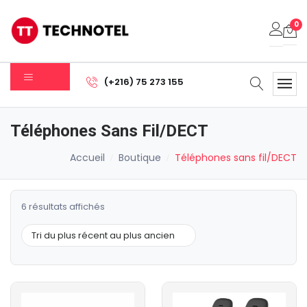
0
Votre panier est vide.
(+216) 75 273 155
Sous-total:
0.000
DT
Téléphones Sans Fil/DECT
Voir Le Panier
Commander
Accueil
Boutique
Téléphones sans fil/DECT
Trié
6 résultats affichés
du
plus
récent
au
plus
ancien