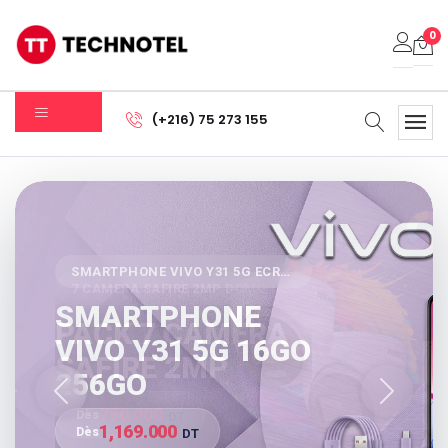
0
Votre panier est vide.
(+216) 75 273 155
Sous-total:
0.000
DT
Voir Le Panier
Commander
SMARTPHONE VIVO Y31 5G ECRAN : 6.68" LCD IPS (1608 X 720…
7 CAMERA SAFIRE 2MP DOME IR20M DVR SAFIRE 8 CANAUX 2MP
SMARTPHONE
PACK 7 CAMERA
VIVO Y31 5G 16GO
SAFIRE 2MP
256GO
Précédent
Suivant
750.000
Dès
DT
1,169.000
Dès
DT