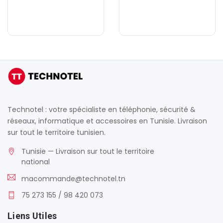
Mi
o
Xiaomi
HUAWE
Technotel : votre spécialiste en téléphonie, sécurité &
réseaux, informatique et accessoires en Tunisie. Livraison
sur tout le territoire tunisien.
Tunisie — Livraison sur tout le territoire
national
macommande@technotel.tn
75 273 155 / 98 420 073
Liens Utiles