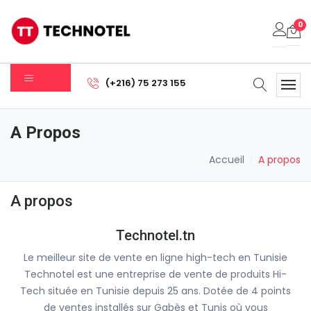
0
Votre panier est vide.
(+216) 75 273 155
Sous-total:
0.000
DT
A Propos
Voir Le Panier
Commander
Accueil
A propos
A propos
Technotel.tn
Le meilleur site de vente en ligne high-tech en Tunisie
Technotel est une entreprise de vente de produits Hi-
Tech située en Tunisie depuis 25 ans. Dotée de 4 points
de ventes installés sur Gabès et Tunis où vous