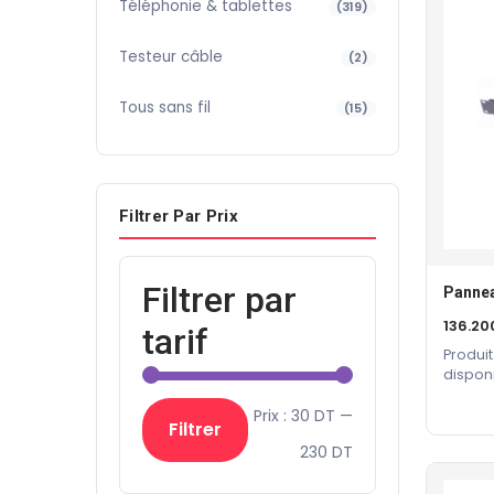
Téléphonie & tablettes
(319)
Testeur câble
(2)
Tous sans fil
(15)
Filtrer Par Prix
Filtrer par
136.20
tarif
Produit
dispon
constru
Prix
Prix
Prix :
30 DT
—
Filtrer
min
max
230 DT