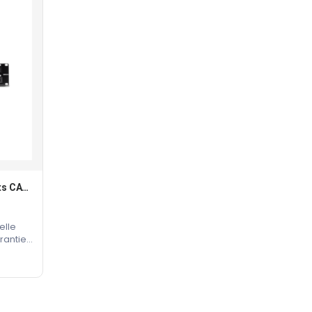
Panneau De Brassage 48 Ports CAT 5E
elle
rantie