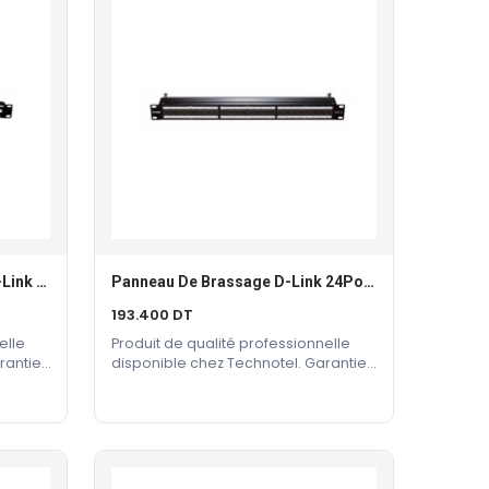
Panneau De Brassage Vide D-Link 1U 24 Ports CAT6/5E
Panneau De Brassage D-Link 24Ports CAT 6A
Lire La Suite
193.400
DT
elle
Produit de qualité professionnelle
rantie
disponible chez Technotel. Garantie
constructeur incluse.