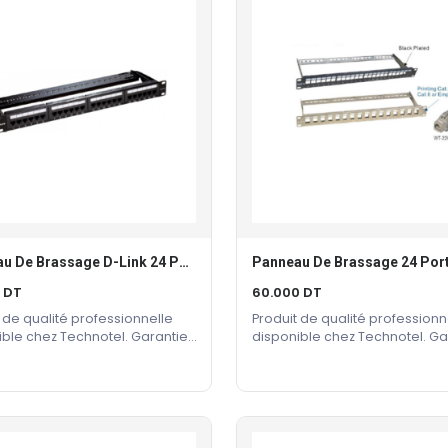
Panneau De Brassage D-Link 24 Ports CAT 5E
Ajouter Au Panier
Ajouter Au Panier
0
DT
60.000
DT
 de qualité professionnelle
Produit de qualité professionn
ible chez Technotel. Garantie
disponible chez Technotel. Ga
cteur incluse.
constructeur incluse.