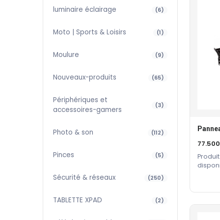
luminaire éclairage
(6)
Moto | Sports & Loisirs
(1)
Moulure
(9)
Nouveaux-produits
(65)
Périphériques et
(3)
accessoires-gamers
Photo & son
(112)
77.50
Pinces
(5)
Produit
dispon
constru
Sécurité & réseaux
(250)
TABLETTE XPAD
(2)