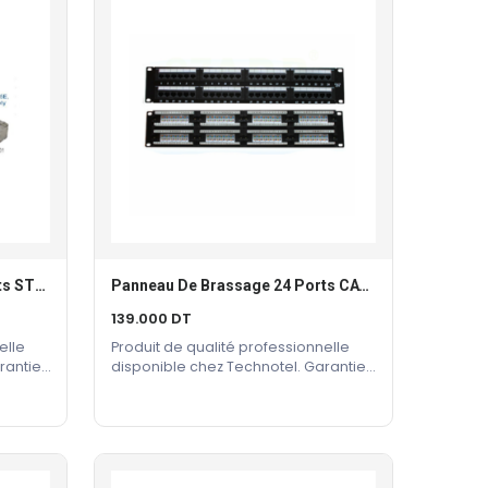
Panneau De Brassage 24 Ports STP CAT6 Vide
Panneau De Brassage 24 Ports CAT 6
Ajouter Au Panier
139.000
DT
elle
Produit de qualité professionnelle
rantie
disponible chez Technotel. Garantie
constructeur incluse.