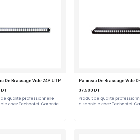
au
plus
ancien
u De Brassage Vide 24P UTP
Lire La Suite
Lire La Suite
0
DT
37.500
DT
 de qualité professionnelle
Produit de qualité professionn
ible chez Technotel. Garantie
disponible chez Technotel. Ga
cteur incluse.
constructeur incluse.