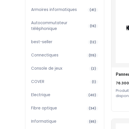
Armoires informatiques
(41)
Autocommutateur
(16)
téléphonique
best-seller
(12)
Connectiques
(115)
Console de jeux
(2)
Pannea
COVER
(1)
76.30
Produit
Electrique
(40)
dispon
constru
Fibre optique
(34)
Informatique
(65)