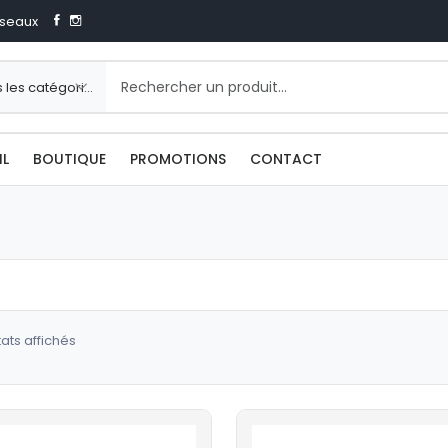
seaux
IL
BOUTIQUE
PROMOTIONS
CONTACT
Trié
tats affichés
du
plus
récent