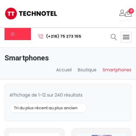
0
Votre panier est vide.
(+216) 75 273 155
Sous-total:
0.000
DT
Smartphones
Voir Le Panier
Commander
Accueil
Boutique
Smartphones
Trié
Affichage de 1–12 sur 240 résultats
du
plus
récent
au
plus
ancien