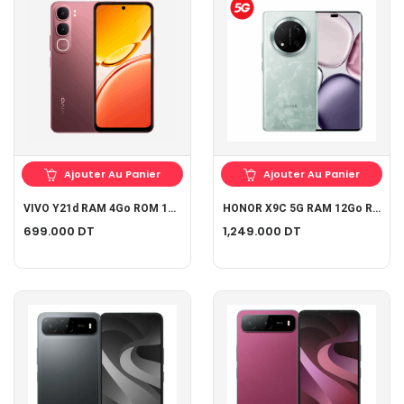
Ajouter Au Panier
Ajouter Au Panier
VIVO Y21d RAM 4Go ROM 128Go
HONOR X9C 5G RAM 12Go ROM 256 Go
699.000
DT
1,249.000
DT