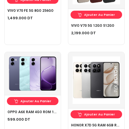
VIVO V70 FE 5G 8GO 256GO
Ajouter Au Panier
1,499.000
DT
VIVO V70 5G 12GO 512GO
2,199.000
DT
Ajouter Au Panier
OPPO A6X RAM 4GO ROM 128GO
Ajouter Au Panier
599.000
DT
HONOR X7D 5G RAM 6GB ROM 128GB