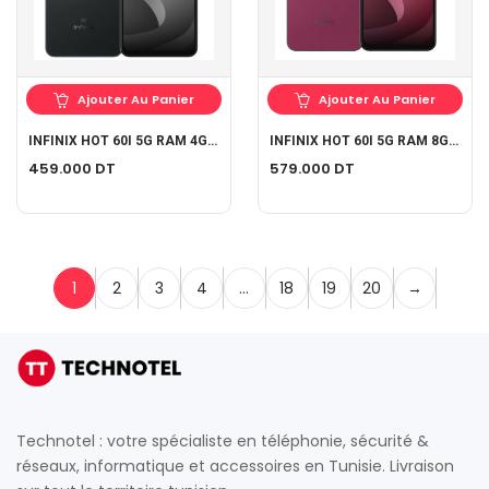
Ajouter Au Panier
Ajouter Au Panier
INFINIX HOT 60I 5G RAM 4Go ROM 128Go
INFINIX HOT 60I 5G RAM 8Go ROM 256Go
459.000
DT
579.000
DT
1
2
3
4
…
18
19
20
→
Technotel : votre spécialiste en téléphonie, sécurité &
réseaux, informatique et accessoires en Tunisie. Livraison