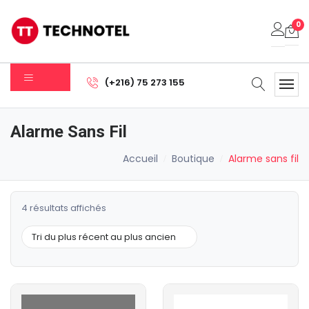
0
Votre panier est vide.
(+216) 75 273 155
Sous-total:
0.000
DT
Alarme Sans Fil
Voir Le Panier
Commander
Accueil
Boutique
Alarme sans fil
Trié
4 résultats affichés
du
plus
récent
au
plus
ancien