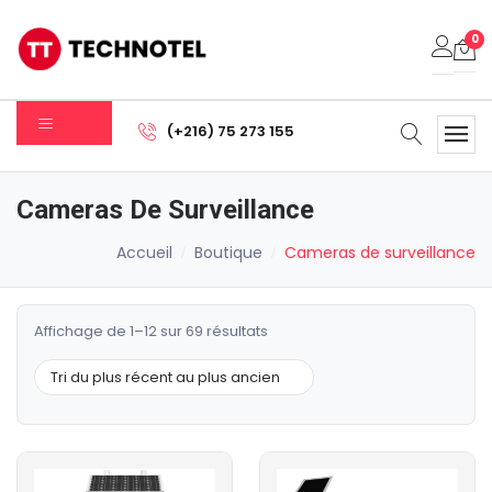
0
Votre panier est vide.
(+216) 75 273 155
Sous-total:
0.000
DT
Cameras De Surveillance
Voir Le Panier
Commander
Accueil
Boutique
Cameras de surveillance
Trié
Affichage de 1–12 sur 69 résultats
du
plus
récent
au
plus
ancien