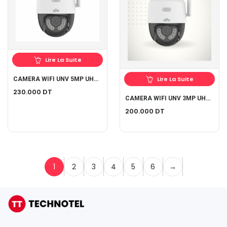
Lire La Suite
Lire La Suite
CAMERA WIFI UNV 5MP UHO-P1A-M5F4D
230.000
DT
CAMERA WIFI UNV 3MP UHO-P1A-M3F4D
200.000
DT
1
2
3
4
5
6
→