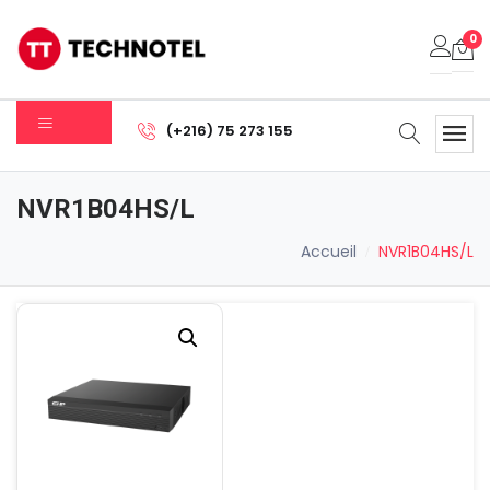
0
Votre panier est vide.
(+216) 75 273 155
Sous-total:
0.000
DT
NVR1B04HS/L
Voir Le Panier
Commander
Accueil
NVR1B04HS/L