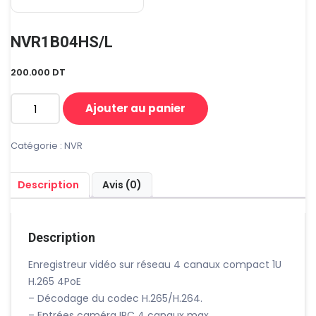
NVR1B04HS/L
200.000
DT
Ajouter au panier
quantité
de
NVR1B04HS/L
Catégorie :
NVR
Description
Avis (0)
Description
Enregistreur vidéo sur réseau 4 canaux compact 1U
H.265 4PoE
– Décodage du codec H.265/H.264.
– Entrées caméra IPC 4 canaux max.