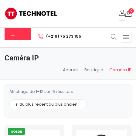
0
Votre panier est vide.
(+216) 75 273 155
Sous-total:
0.000
DT
Caméra IP
Voir Le Panier
Commander
Accueil
Boutique
Caméra IP
Trié
Affichage de 1–12 sur 16 résultats
du
plus
récent
au
plus
SOLDE
ancien