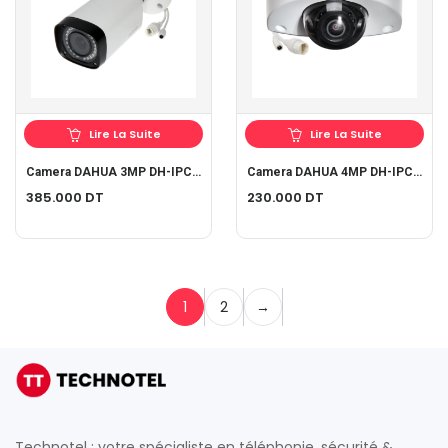
Lire La Suite
Lire La Suite
Camera DAHUA 3MP DH-IPC-HFW2320RP-ZS
Camera DAHUA 4MP DH-IPC-HDBW4421FP
385.000
DT
230.000
DT
1
2
→
Technotel : votre spécialiste en téléphonie, sécurité &