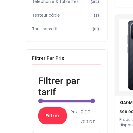
Téléphonie & tablettes
(319)
Testeur câble
(2)
Tous sans fil
(15)
Filtrer Par Prix
Filtrer par
tarif
Prix
Prix
Prix :
0 DT
—
599.0
Filtrer
Produit
min
max
700 DT
dispon
constru