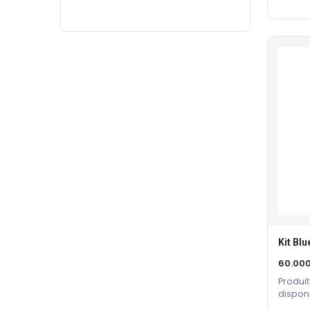
Kit Bl
60.00
Produit
dispon
constru