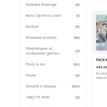
luminaire éclairage
(6)
Moto | Sports & Loisirs
(1)
Moulure
(9)
Nouveaux-produits
(65)
Périphériques et
(3)
accessoires-gamers
PACK 
Photo & son
(112)
490.0
Produit
Pinces
(5)
dispon
constru
Sécurité & réseaux
(250)
TABLETTE XPAD
(2)