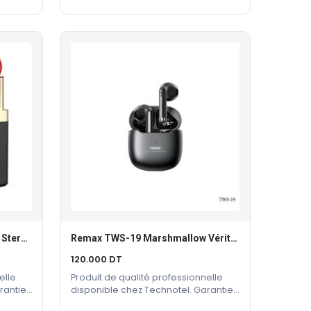
Lipstick Series True Wireless Stereo Music Earbuds (TWS-5)
Remax TWS-19 Marshmallow Véritables Écouteurs Stéréo Sans Fil
Ajouter Au Panier
120.000
DT
elle
Produit de qualité professionnelle
rantie
disponible chez Technotel. Garantie
constructeur incluse.