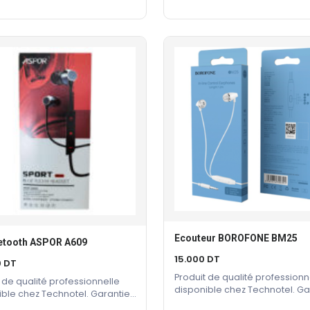
Ecouteur BOROFONE BM25
Ajouter Au Panier
uetooth ASPOR A609
Ajouter Au Panier
15.000
DT
0
DT
Produit de qualité professionn
 de qualité professionnelle
disponible chez Technotel. Ga
ible chez Technotel. Garantie
constructeur incluse.
cteur incluse.