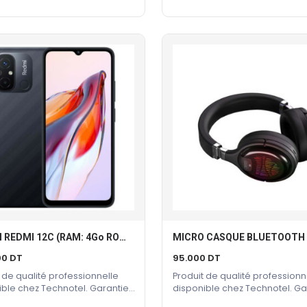
XIAOMI REDMI 12C (RAM: 4Go ROM: 128Go)
Ajouter Au Panier
Ajouter Au Panier
00
DT
95.000
DT
 de qualité professionnelle
Produit de qualité professionn
ible chez Technotel. Garantie
disponible chez Technotel. Ga
cteur incluse.
constructeur incluse.