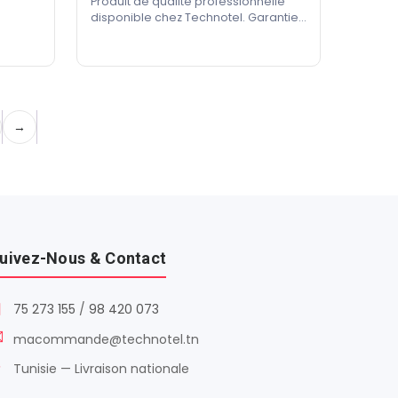
Produit de qualité professionnelle
disponible chez Technotel. Garantie
constructeur incluse.
→
uivez-Nous & Contact
75 273 155
/
98 420 073
macommande@technotel.tn
Tunisie — Livraison nationale