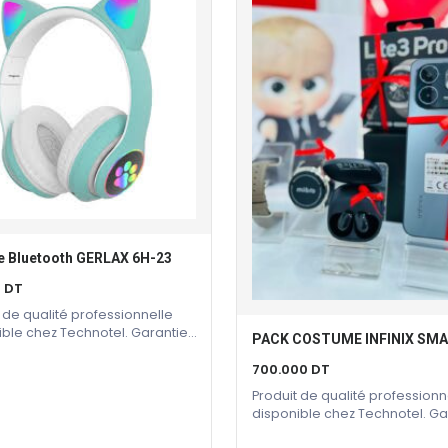
au
plus
ancien
 Bluetooth GERLAX 6H-23
Ajouter Au Panier
0
DT
 de qualité professionnelle
ible chez Technotel. Garantie
Ajouter Au Panier
cteur incluse.
700.000
DT
Produit de qualité professionn
disponible chez Technotel. Ga
constructeur incluse.