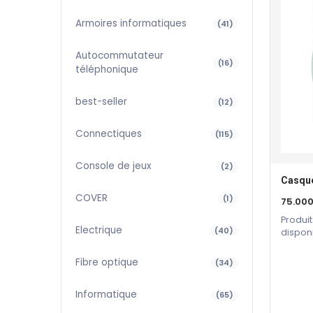
Armoires informatiques
(41)
Autocommutateur
(16)
téléphonique
best-seller
(12)
Connectiques
(115)
Console de jeux
(2)
Casque
COVER
(1)
75.00
Produit
Electrique
(40)
dispon
constru
Fibre optique
(34)
Informatique
(65)