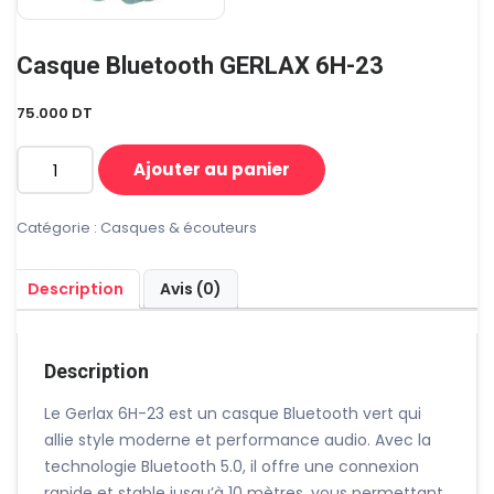
Casque Bluetooth GERLAX 6H-23
75.000
DT
Ajouter au panier
quantité
de
Casque
Catégorie :
Casques & écouteurs
bluetooth
GERLAX
Description
Avis (0)
6H-
23
Description
Le Gerlax 6H-23 est un casque Bluetooth vert qui
allie style moderne et performance audio. Avec la
technologie Bluetooth 5.0, il offre une connexion
rapide et stable jusqu’à 10 mètres, vous permettant