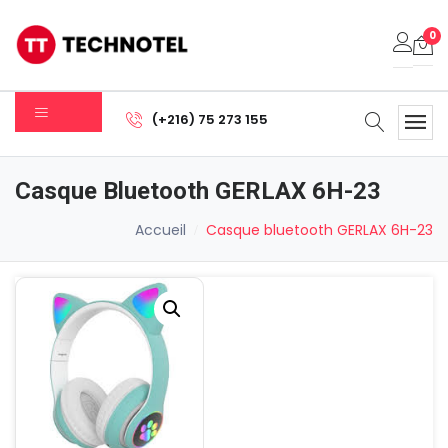
0
Votre panier est vide.
(+216) 75 273 155
Sous-total:
0.000
DT
Casque Bluetooth GERLAX 6H-23
Voir Le Panier
Commander
Accueil
Casque bluetooth GERLAX 6H-23