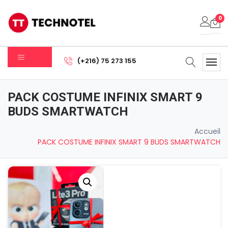
0
Votre panier est vide.
(+216) 75 273 155
Sous-total:
0.000
DT
PACK COSTUME INFINIX SMART 9
Voir Le Panier
Commander
BUDS SMARTWATCH
Accueil
PACK COSTUME INFINIX SMART 9 BUDS SMARTWATCH