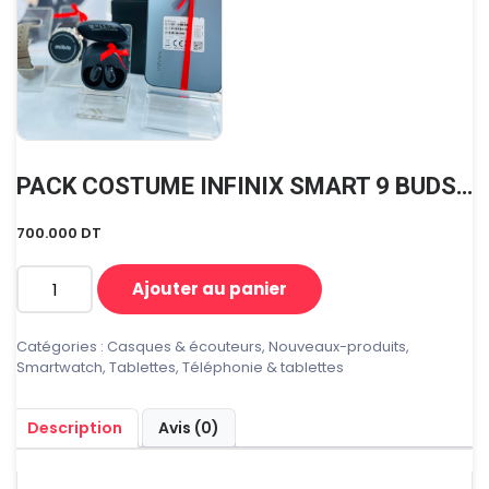
PACK COSTUME INFINIX SMART 9 BUDS SMARTWATCH
700.000
DT
Ajouter au panier
quantité
de
PACK
Catégories :
Casques & écouteurs
,
Nouveaux-produits
,
COSTUME
Smartwatch
,
Tablettes
,
Téléphonie & tablettes
INFINIX
SMART
Description
Avis (0)
9
BUDS
SMARTWATCH