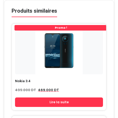
Produits similaires
Promo !
Nokia 3.4
Le
Le
499.000
DT
469.000
DT
prix
prix
initial
actuel
Lire la suite
était :
est :
499.000
469.000
DT.
DT.