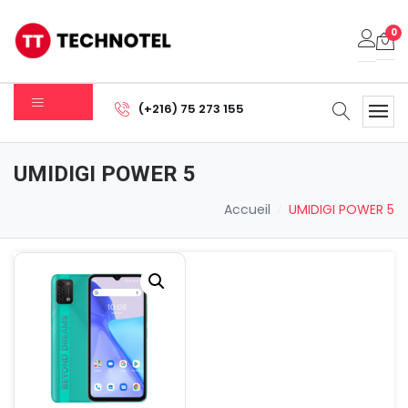
0
Votre panier est vide.
(+216) 75 273 155
Sous-total:
0.000
DT
UMIDIGI POWER 5
Voir Le Panier
Commander
Accueil
UMIDIGI POWER 5