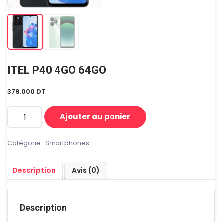
ITEL P40 4GO 64GO
379.000
DT
Ajouter au panier
quantité
de
ITEL
Catégorie :
Smartphones
P40
4GO
Description
Avis (0)
64GO
Description