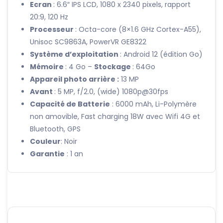
Ecran
: 6.6″ IPS LCD, 1080 x 2340 pixels, rapport
20:9, 120 Hz
Processeur
: Octa-core (8×1.6 GHz Cortex-A55),
Unisoc SC9863A, PowerVR GE8322
Système d’exploitation
: Android 12 (édition Go)
Mémoire
: 4 Go –
Stockage
: 64Go
Appareil photo arrière :
13 MP
Avant
: 5 MP, f/2.0, (wide) 1080p@30fps
Capacité de Batterie
: 6000 mAh, Li-Polymère
non amovible, Fast charging 18W avec Wifi 4G et
Bluetooth, GPS
Couleur
: Noir
Garantie
: 1 an