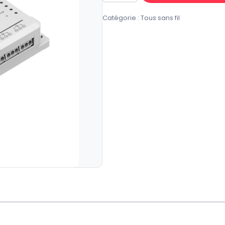
de
Catégorie :
Tous sans fil
SONOFF
PRO
R2
4
CH