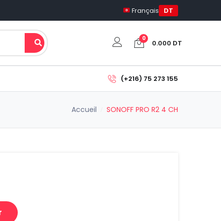
Français
DT
0
0.000
DT
Votre panier est vide.
(+216) 75 273 155
Sous-total:
Accueil
SONOFF PRO R2 4 CH
0.000
DT
Voir Le Panier
Commander
r