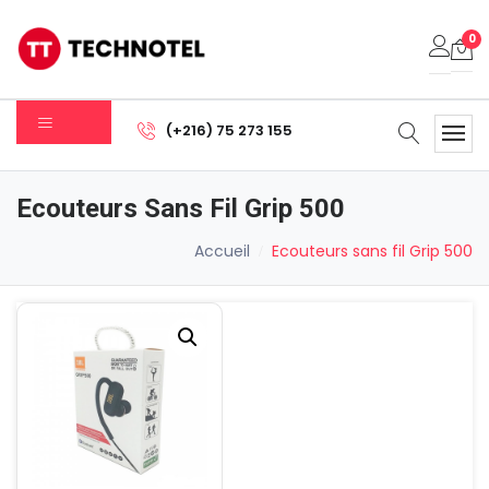
0
Votre panier est vide.
(+216) 75 273 155
Sous-total:
0.000
DT
Ecouteurs Sans Fil Grip 500
Voir Le Panier
Commander
Accueil
Ecouteurs sans fil Grip 500