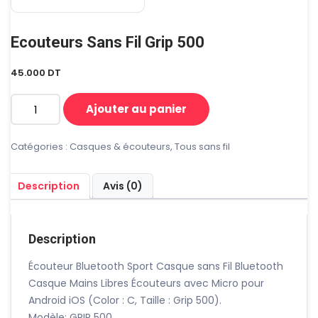
Ecouteurs Sans Fil Grip 500
45.000
DT
Ajouter au panier
quantité
de
Ecouteurs
Catégories :
Casques & écouteurs
,
Tous sans fil
sans
fil
Description
Avis (0)
Grip
500
Description
Écouteur Bluetooth Sport Casque sans Fil Bluetooth
Casque Mains Libres Écouteurs avec Micro pour
Android iOS (Color : C, Taille : Grip 500).
Modèle: GRIP 500.