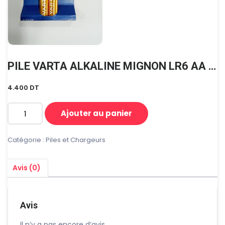
PILE VARTA ALKALINE MIGNON LR6 AA LONGLIFE BP2
4.400
DT
Ajouter au panier
quantité
de
PILE
Catégorie :
Piles et Chargeurs
VARTA
ALKALINE
Avis (0)
MIGNON
LR6
AA
LONGLIFE
Avis
BP2
Il n’y a pas encore d’avis.