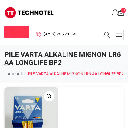
0
Votre panier est vide.
(+216) 75 273 155
Sous-total:
0.000
DT
PILE VARTA ALKALINE MIGNON LR6
Voir Le Panier
Commander
AA LONGLIFE BP2
Accueil
PILE VARTA ALKALINE MIGNON LR6 AA LONGLIFE BP2