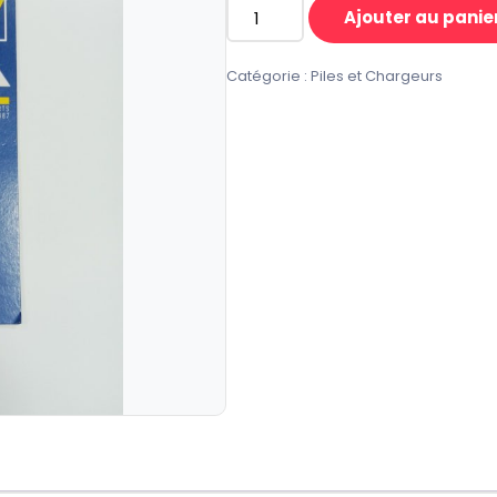
Ajouter au panie
quantité
de
Catégorie :
Piles et Chargeurs
PILE
VARTA
ZC
E-
BLOCK
6F22
SUPER
LIFE
9V