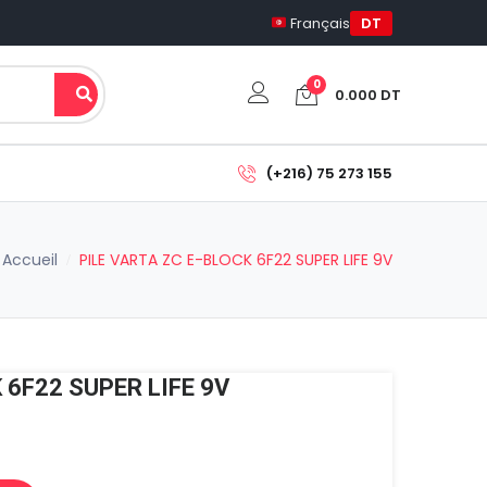
Français
DT
0
0.000
DT
Votre panier est vide.
(+216) 75 273 155
Sous-total:
0.000
DT
Accueil
PILE VARTA ZC E-BLOCK 6F22 SUPER LIFE 9V
Voir Le Panier
Commander
 6F22 SUPER LIFE 9V