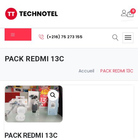
0
Votre panier est vide.
(+216) 75 273 155
Sous-total:
0.000
DT
PACK REDMI 13C
Voir Le Panier
Commander
Accueil
PACK REDMI 13C
PACK REDMI 13C