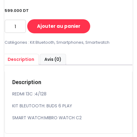
599.000
DT
Ajouter au panier
quantité
de
PACK
Catégories :
Kit Bluetooth
,
Smartphones
,
Smartwatch
REDMI
13C
Description
Avis (0)
Description
REDMI 13C :4/128
KIT BLEUTOOTH: BUDS 6 PLAY
SMART WATCH:MIBRO WATCH C2