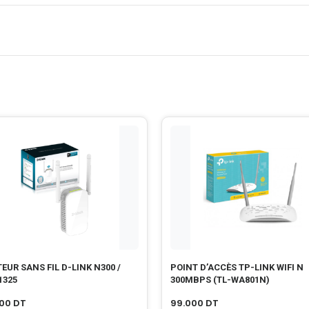
EUR SANS FIL D-LINK N300 /
POINT D’ACCÈS TP-LINK WIFI N
1325
300MBPS (TL-WA801N)
000
DT
99.000
DT