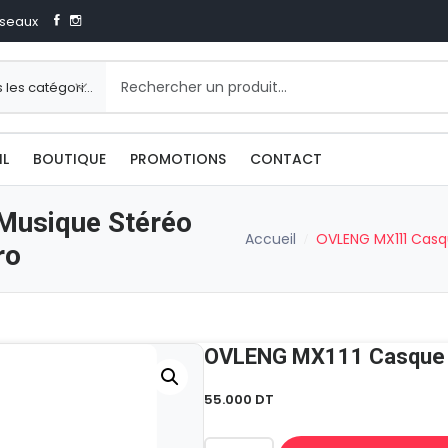
seaux
IL
BOUTIQUE
PROMOTIONS
CONTACT
usique Stéréo
Accueil
OVLENG MX111 Casq
ro
55.000
DT