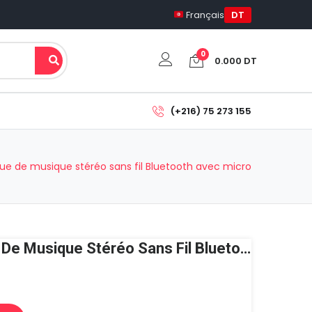
Français
DT
0
0.000
DT
Votre panier est vide.
(+216) 75 273 155
Sous-total:
0.000
DT
ue de musique stéréo sans fil Bluetooth avec micro
Voir Le Panier
Commander
OVLENG MX111 Casque De Musique Stéréo Sans Fil Bluetooth Avec Micro