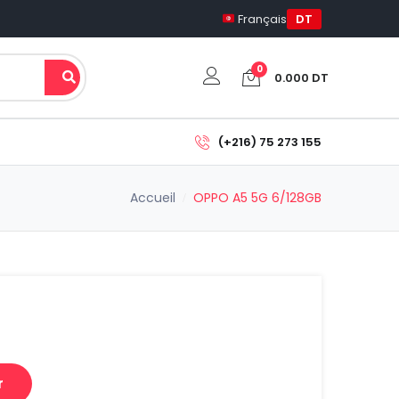
Français
DT
0
0.000
DT
Votre panier est vide.
(+216) 75 273 155
Sous-total:
Accueil
OPPO A5 5G 6/128GB
0.000
DT
Voir Le Panier
Commander
r