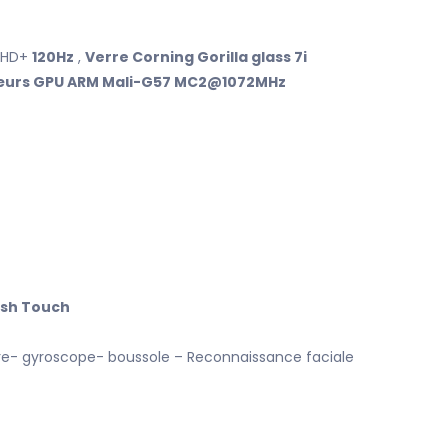
s)HD+
120Hz
,
Verre Corning Gorilla glass 7i
cœurs GPU ARM Mali-G57 MC2@1072MHz
ash Touch
tre- gyroscope- boussole – Reconnaissance faciale