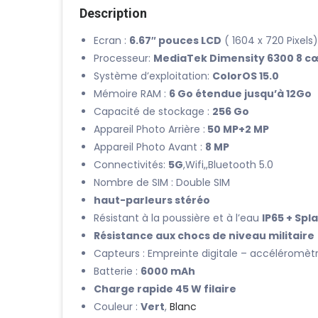
Description
Ecran :
6.67″ pouces LCD
( 1604 x 720 Pixel
Processeur:
MediaTek Dimensity 6300 8 
Système d’exploitation:
ColorOS 15.0
Mémoire RAM :
6 Go étendue jusqu’à 12Go
Capacité de stockage :
256 Go
Appareil Photo Arrière :
50 MP+2 MP
Appareil Photo Avant :
8 MP
Connectivités:
5G
,Wifi,,Bluetooth 5.0
Nombre de SIM : Double SIM
haut-parleurs stéréo
Résistant à la poussière et à l’eau
IP65 + Spl
Résistance aux chocs de niveau militaire
Capteurs : Empreinte digitale – accéléromè
Batterie :
6000 mAh
Charge rapide 45 W filaire
Couleur :
Vert
,
Blanc