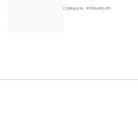
de
Catégorie :
Kit Bluetooth
KIT
BLUETOOTH
ESPOR
A615