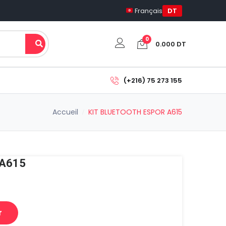
Français
DT
0
0.000
DT
Votre panier est vide.
(+216) 75 273 155
Sous-total:
Accueil
KIT BLUETOOTH ESPOR A615
0.000
DT
Voir Le Panier
Commander
 A615
r