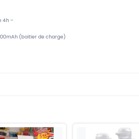
n 4h –
300mAh (boitier de charge)