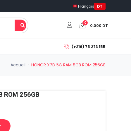
Français
DT
0
0.000
DT
Votre panier est vide.
(+216) 75 273 155
Sous-total:
Accueil
HONOR X7D 5G RAM 8GB ROM 256GB
0.000
DT
Voir Le Panier
Commander
B ROM 256GB
r