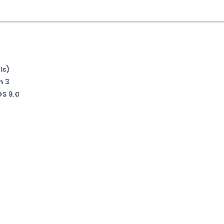
ls)
n 3
OS 9.0