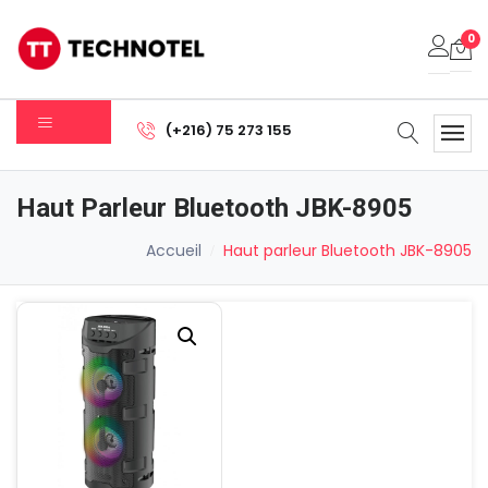
0
Votre panier est vide.
(+216) 75 273 155
Sous-total:
0.000
DT
Haut Parleur Bluetooth JBK-8905
Voir Le Panier
Commander
Accueil
Haut parleur Bluetooth JBK-8905