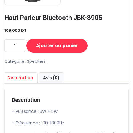
Haut Parleur Bluetooth JBK-8905
109.000
DT
Ajouter au panier
quantité
de
Haut
Catégorie :
Speakers
parleur
Bluetooth
Description
Avis (0)
JBK-
8905
Description
– Puissance : 5W + 5W
– Fréquence : 100-1800Hz