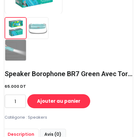
Speaker Borophone BR7 Green Avec Torche
65.000
DT
Ajouter au panier
quantité
de
Speaker
Catégorie :
Speakers
borophone
BR7
Description
Avis (0)
green