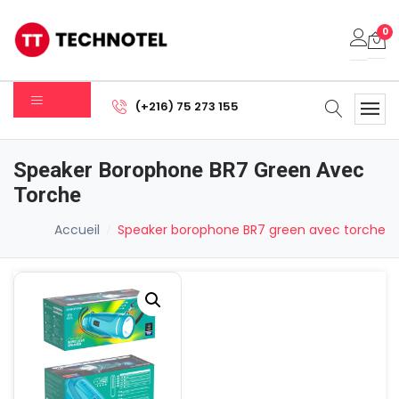
0
Votre panier est vide.
(+216) 75 273 155
Sous-total:
0.000
DT
Speaker Borophone BR7 Green Avec
Voir Le Panier
Commander
Torche
Accueil
Speaker borophone BR7 green avec torche