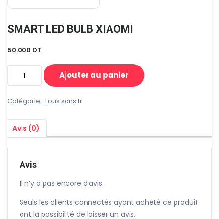
SMART LED BULB XIAOMI
50.000
DT
Ajouter au panier
quantité
de
SMART
Catégorie :
Tous sans fil
LED
BULB
Avis (0)
XIAOMI
Avis
Il n’y a pas encore d’avis.
Seuls les clients connectés ayant acheté ce produit
ont la possibilité de laisser un avis.