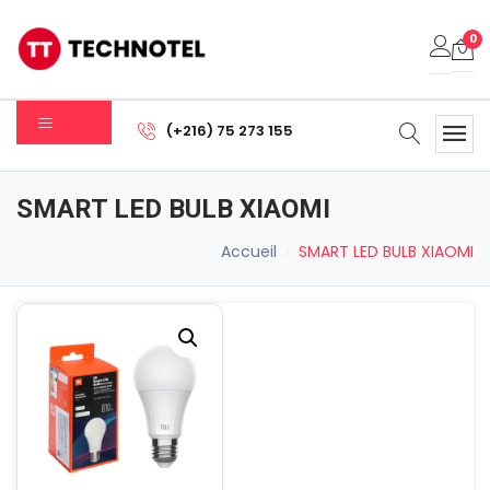
0
Votre panier est vide.
(+216) 75 273 155
Sous-total:
0.000
DT
SMART LED BULB XIAOMI
Voir Le Panier
Commander
Accueil
SMART LED BULB XIAOMI