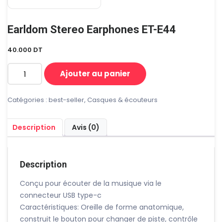
Earldom Stereo Earphones ET-E44
40.000
DT
Ajouter au panier
quantité
de
Earldom
Catégories :
best-seller
,
Casques & écouteurs
stereo
earphones
Description
Avis (0)
ET-
E44
Description
Conçu pour écouter de la musique via le
connecteur USB type-c
Caractéristiques: Oreille de forme anatomique,
construit le bouton pour changer de piste, contrôle