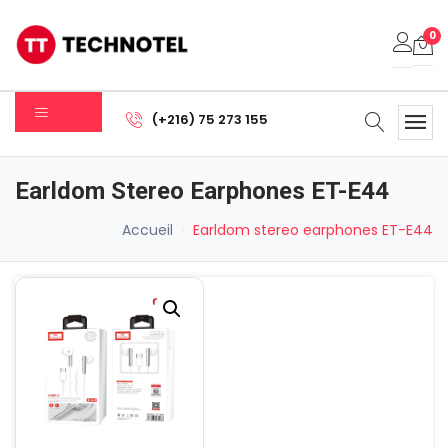
0
Votre panier est vide.
(+216) 75 273 155
Sous-total:
0.000
DT
Earldom Stereo Earphones ET-E44
Voir Le Panier
Commander
Accueil
Earldom stereo earphones ET-E44