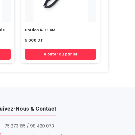
nique Double
Cordon RJ11 4M
5.000
DT
Ajouter au panier
uivez-Nous & Contact
75 273 155
/
98 420 073