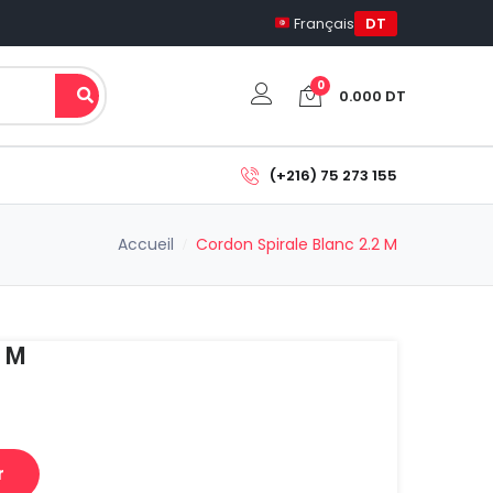
Français
DT
0
0.000
DT
Votre panier est vide.
(+216) 75 273 155
Sous-total:
Accueil
Cordon Spirale Blanc 2.2 M
0.000
DT
Voir Le Panier
Commander
2 M
r