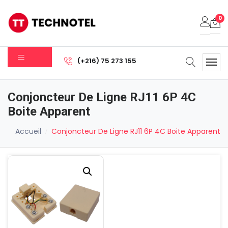
0
Votre panier est vide.
(+216) 75 273 155
Sous-total:
0.000
DT
Conjoncteur De Ligne RJ11 6P 4C
Voir Le Panier
Commander
Boite Apparent
Accueil
Conjoncteur De Ligne RJ11 6P 4C Boite Apparent