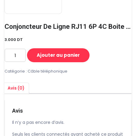
Conjoncteur De Ligne RJ11 6P 4C Boite Apparent
3.000
DT
Ajouter au panier
quantité
de
Conjoncteur
Catégorie :
Câble téléphonique
De
Ligne
Avis (0)
RJ11
6P
4C
Boite
Avis
Apparent
Il n’y a pas encore d’avis.
Seuls les clients connectés ayant acheté ce produit