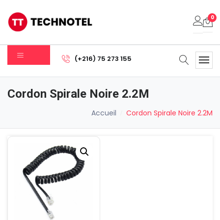
0
Votre panier est vide.
(+216) 75 273 155
Sous-total:
0.000
DT
Cordon Spirale Noire 2.2M
Voir Le Panier
Commander
Accueil
Cordon Spirale Noire 2.2M