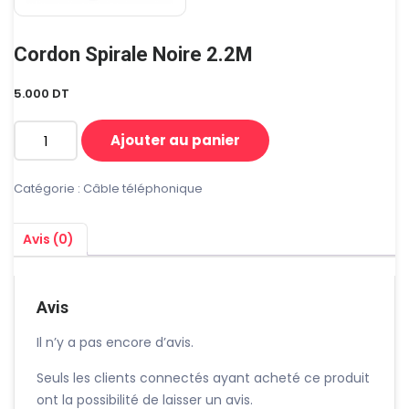
Cordon Spirale Noire 2.2M
5.000
DT
Ajouter au panier
quantité
de
Cordon
Catégorie :
Câble téléphonique
Spirale
Noire
Avis (0)
2.2M
Avis
Il n’y a pas encore d’avis.
Seuls les clients connectés ayant acheté ce produit
ont la possibilité de laisser un avis.