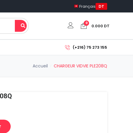
Français
DT
0
0.000
DT
Votre panier est vide.
(+216) 75 273 155
Sous-total:
Accueil
CHARGEUR VIDVIE PLE208Q
0.000
DT
Voir Le Panier
Commander
208Q
r