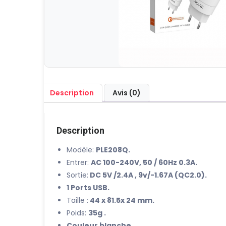
Description
Avis (0)
Description
Modèle:
PLE208Q.
Entrer:
AC 100-240V, 50 / 60Hz 0.3A.
Sortie:
DC 5V /2.4A , 9v/-1.67A (QC2.0).
1 Ports USB.
Taille :
44 x 81.5x 24 mm.
Poids:
35g .
Couleur blanche.