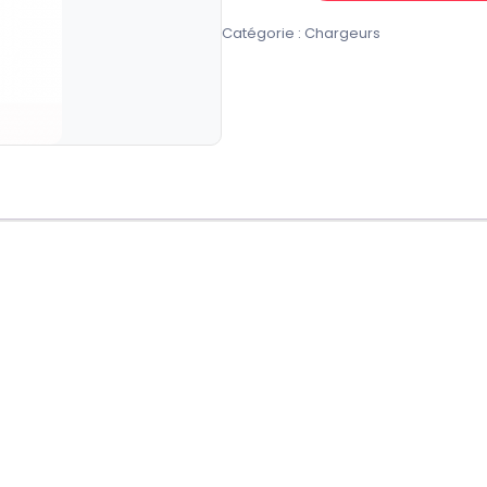
de
Catégorie :
Chargeurs
CHARGEUR
VIDVIE
PLE208Q