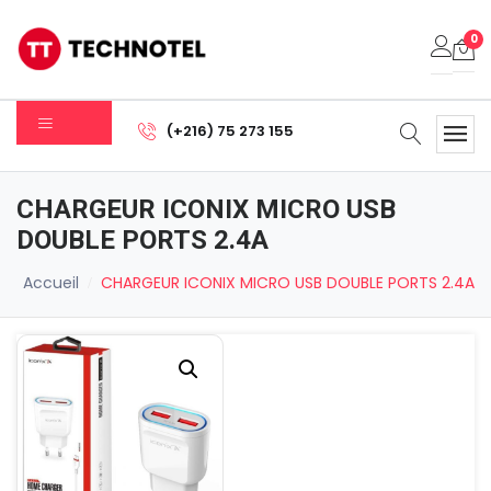
0
Votre panier est vide.
(+216) 75 273 155
Sous-total:
0.000
DT
CHARGEUR ICONIX MICRO USB
Voir Le Panier
Commander
DOUBLE PORTS 2.4A
Accueil
CHARGEUR ICONIX MICRO USB DOUBLE PORTS 2.4A