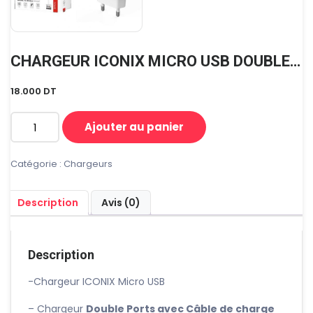
CHARGEUR ICONIX MICRO USB DOUBLE PORTS 2.4A
18.000
DT
Ajouter au panier
quantité
de
CHARGEUR
Catégorie :
Chargeurs
ICONIX
MICRO
Description
Avis (0)
USB
DOUBLE
PORTS
2.4A
Description
-Chargeur ICONIX Micro USB
– Chargeur
Double Ports avec Câble de charge