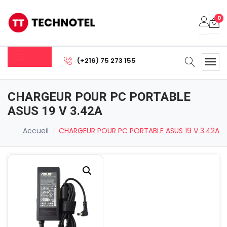
0
Votre panier est vide.
(+216) 75 273 155
Sous-total:
0.000
DT
CHARGEUR POUR PC PORTABLE
Voir Le Panier
Commander
ASUS 19 V 3.42A
Accueil
CHARGEUR POUR PC PORTABLE ASUS 19 V 3.42A