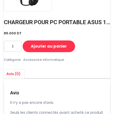
CHARGEUR POUR PC PORTABLE ASUS 19 V 3.42A
85.000
DT
Ajouter au panier
quantité
de
CHARGEUR
Catégorie :
Accessoire informatique
POUR
PC
Avis (0)
PORTABLE
ASUS
19
V
Avis
3.42A
Il n’y a pas encore d’avis.
Seuls les clients connectés ayant acheté ce produit