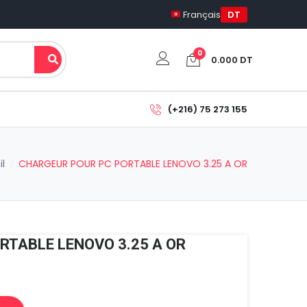
Français
DT
0
0.000
DT
Votre panier est vide.
(+216) 75 273 155
Sous-total:
0.000
DT
l
CHARGEUR POUR PC PORTABLE LENOVO 3.25 A OR
Voir Le Panier
Commander
RTABLE LENOVO 3.25 A OR