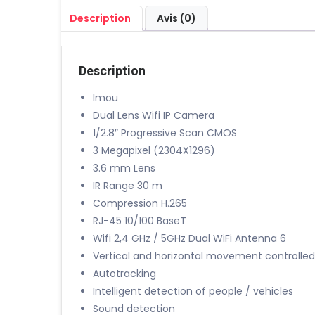
Description
Avis (0)
Description
Imou
Dual Lens Wifi IP Camera
1/2.8″ Progressive Scan CMOS
3 Megapixel (2304X1296)
3.6 mm Lens
IR Range 30 m
Compression H.265
RJ-45 10/100 BaseT
Wifi 2,4 GHz / 5GHz Dual WiFi Antenna 6
Vertical and horizontal movement controlle
Autotracking
Intelligent detection of people / vehicles
Sound detection