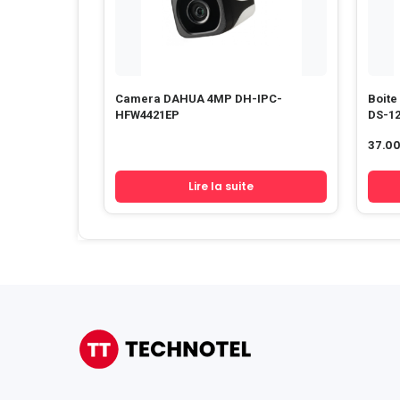
Camera DAHUA 4MP DH-IPC-
Boite
HFW4421EP
DS-1
37.0
Lire la suite