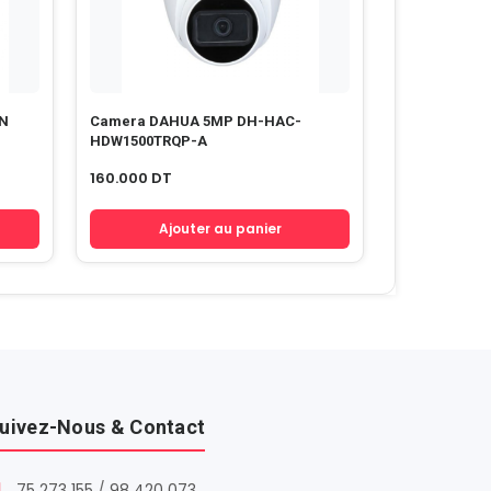
ON
Camera DAHUA 5MP DH-HAC-
HDW1500TRQP-A
160.000
DT
Ajouter au panier
uivez-Nous & Contact
75 273 155
/
98 420 073