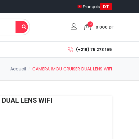
Français
DT
0
0.000
DT
Votre panier est vide.
(+216) 75 273 155
Sous-total:
Accueil
CAMERA IMOU CRUISER DUAL LENS WIFI
0.000
DT
Voir Le Panier
Commander
DUAL LENS WIFI