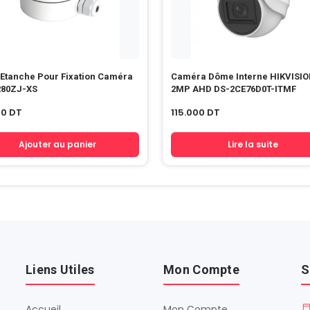
 Etanche Pour Fixation Caméra
Caméra Dôme Interne HIKVISI
280ZJ-XS
2MP AHD DS-2CE76D0T-ITMF
00
DT
115.000
DT
Ajouter au panier
Lire la suite
Liens Utiles
Mon Compte
S
Accueil
Mon Compte