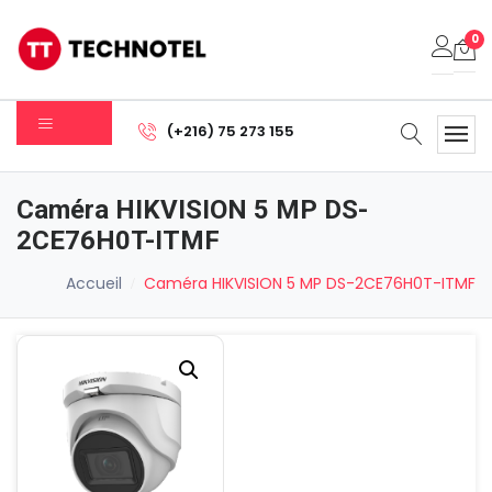
0
Votre panier est vide.
(+216) 75 273 155
Sous-total:
0.000
DT
Caméra HIKVISION 5 MP DS-
Voir Le Panier
Commander
2CE76H0T-ITMF
Accueil
Caméra HIKVISION 5 MP DS-2CE76H0T-ITMF