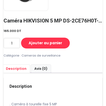
Caméra HIKVISION 5 MP DS-2CE76H0T-ITMF
165.000
DT
Ajouter au panier
quantité
de
Caméra
Catégorie :
Cameras de surveillance
HIKVISION
5
Description
Avis (0)
MP
DS-
2CE76H0T-
ITMF
Description
. Caméra à tourelle fixe 5 MP