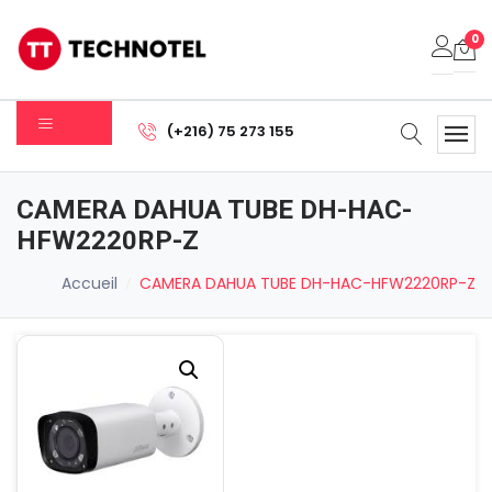
0
Votre panier est vide.
(+216) 75 273 155
Sous-total:
0.000
DT
CAMERA DAHUA TUBE DH-HAC-
Voir Le Panier
Commander
HFW2220RP-Z
Accueil
CAMERA DAHUA TUBE DH-HAC-HFW2220RP-Z