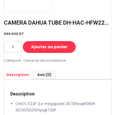
CAMERA DAHUA TUBE DH-HAC-HFW2220RP-Z
390.000
DT
Ajouter au panier
quantité
de
CAMERA
Catégorie :
Cameras de surveillance
DAHUA
TUBE
Description
Avis (0)
DH-
HAC-
HFW2220RP-
Z
Description
CMOS 1/2,8″ 2,4 mégapixels 25/30fps@1080P,
25/30/50/60fps@720P