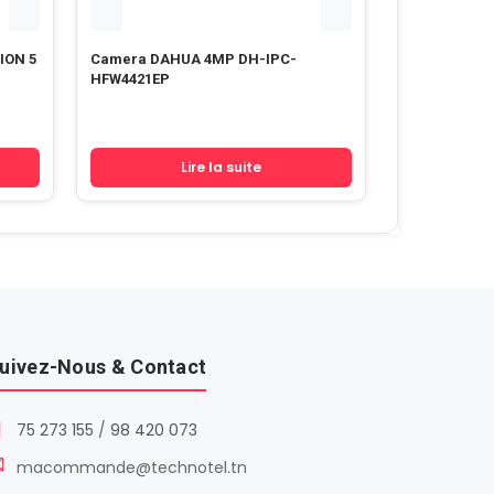
ION 5
Camera DAHUA 4MP DH-IPC-
HFW4421EP
Lire la suite
uivez-Nous & Contact
75 273 155
/
98 420 073
macommande@technotel.tn