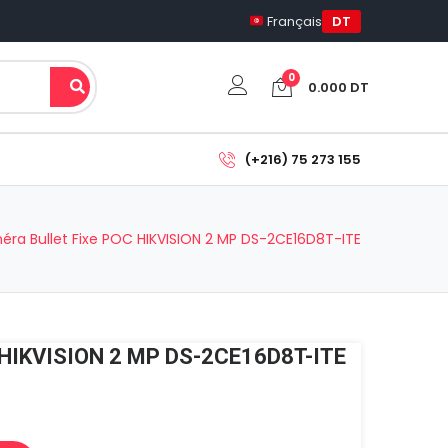
Français
DT
0
0.000
DT
Votre panier est vide.
(+216) 75 273 155
Sous-total:
0.000
DT
ra Bullet Fixe POC HIKVISION 2 MP DS-2CE16D8T-ITE
Voir Le Panier
Commander
C HIKVISION 2 MP DS-2CE16D8T-ITE