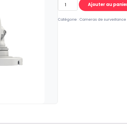
Ajouter au panie
quantité
de
Catégorie :
Cameras de surveillance
Caméra
Bullet
Fixe
POC
HIKVISION
2
MP
DS-
2CE16D8T-
ITE