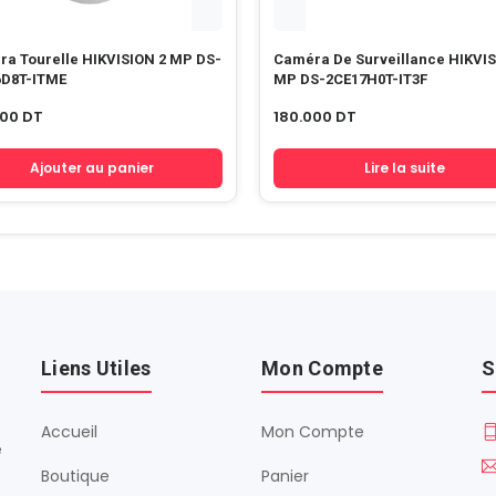
a Tourelle HIKVISION 2 MP DS-
Caméra De Surveillance HIKVIS
6D8T-ITME
MP DS-2CE17H0T-IT3F
000
DT
180.000
DT
Ajouter au panier
Lire la suite
Liens Utiles
Mon Compte
S
Accueil
Mon Compte
é
Boutique
Panier