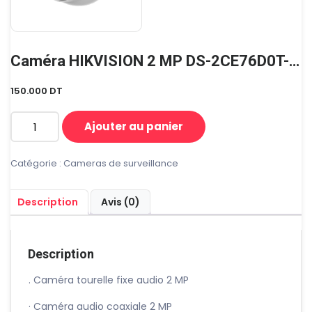
Caméra HIKVISION 2 MP DS-2CE76D0T-ITMFS
150.000
DT
Ajouter au panier
quantité
de
Caméra
Catégorie :
Cameras de surveillance
HIKVISION
2
Description
Avis (0)
MP
DS-
2CE76D0T-
ITMFS
Description
. Caméra tourelle fixe audio 2 MP
· Caméra audio coaxiale 2 MP