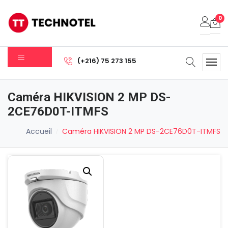
0
Votre panier est vide.
(+216) 75 273 155
Sous-total:
0.000
DT
Caméra HIKVISION 2 MP DS-
Voir Le Panier
Commander
2CE76D0T-ITMFS
Accueil
Caméra HIKVISION 2 MP DS-2CE76D0T-ITMFS