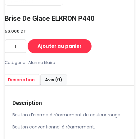
Brise De Glace ELKRON P440
56.000
DT
Ajouter au panier
quantité
de
Brise
Catégorie :
Alarme filaire
De
Glace
Description
Avis (0)
ELKRON
P440
Description
Bouton d’alarme à réarmement de couleur rouge.
Bouton conventionnel à réarmement.