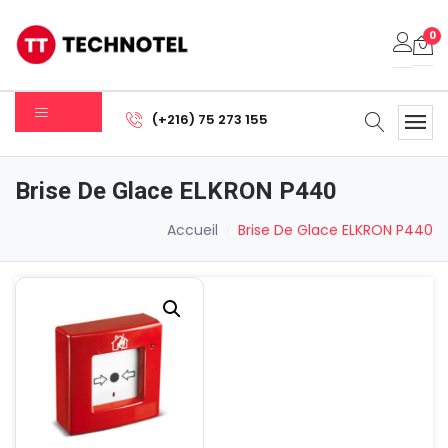
0
Votre panier est vide.
(+216) 75 273 155
Sous-total:
0.000
DT
Brise De Glace ELKRON P440
Voir Le Panier
Commander
Accueil
Brise De Glace ELKRON P440