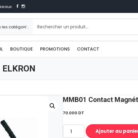
seaux
IL
BOUTIQUE
PROMOTIONS
CONTACT
e ELKRON
MMB01 Contact Magnét
70.000
DT
Ajouter au panie
quantité