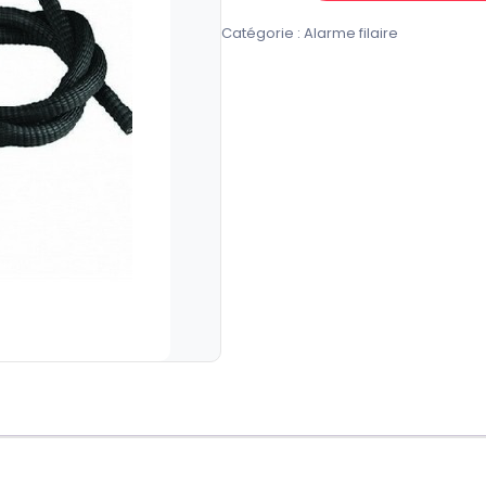
de
Catégorie :
Alarme filaire
MMB01
Contact
Magnétique
ELKRON