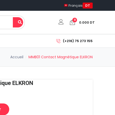
Français
DT
0
0.000
DT
Votre panier est vide.
(+216) 75 273 155
Sous-total:
Accueil
MMB01 Contact Magnétique ELKRON
0.000
DT
Voir Le Panier
Commander
ique ELKRON
r