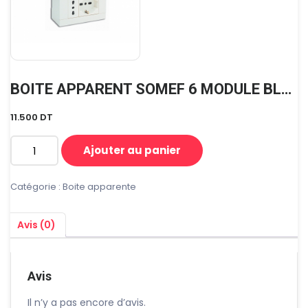
BOITE APPARENT SOMEF 6 MODULE BLANC VIDE (3+3) 45Q06BG
11.500
DT
Ajouter au panier
quantité
de
BOITE
Catégorie :
Boite apparente
APPARENT
SOMEF
Avis (0)
6
MODULE
BLANC
VIDE
Avis
(3+3)
45Q06BG
Il n’y a pas encore d’avis.