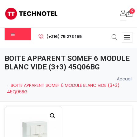
0
Votre panier est vide.
(+216) 75 273 155
Sous-total:
0.000
DT
BOITE APPARENT SOMEF 6 MODULE
Voir Le Panier
Commander
BLANC VIDE (3+3) 45Q06BG
Accueil
BOITE APPARENT SOMEF 6 MODULE BLANC VIDE (3+3)
45Q06BG