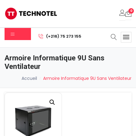
0
Votre panier est vide.
(+216) 75 273 155
Sous-total:
0.000
DT
Armoire Informatique 9U Sans
Voir Le Panier
Commander
Ventilateur
Accueil
Armoire Informatique 9U Sans Ventilateur