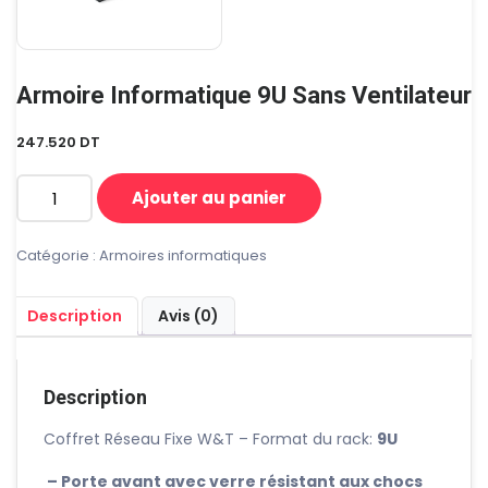
Armoire Informatique 9U Sans Ventilateur
247.520
DT
Ajouter au panier
quantité
de
Armoire
Catégorie :
Armoires informatiques
Informatique
9U
Description
Avis (0)
Sans
Ventilateur
Description
Coffret Réseau Fixe W&T – Format du rack:
9U
– Porte avant avec verre résistant aux chocs