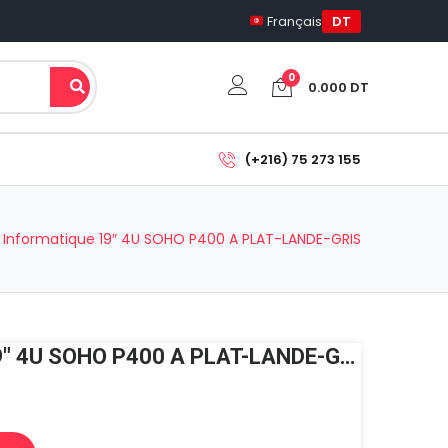
Français
DT
0
0.000
DT
Votre panier est vide.
(+216) 75 273 155
Sous-total:
0.000
DT
 Informatique 19″ 4U SOHO P400 A PLAT-LANDE-GRIS
Voir Le Panier
Commander
Armoire Informatique 19″ 4U SOHO P400 A PLAT-LANDE-GRIS