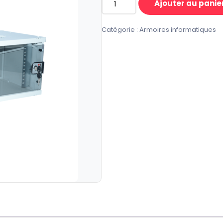
Ajouter au panie
quantité
de
Catégorie :
Armoires informatiques
Armoire
Informatique
19"
4U
SOHO
P400
A
PLAT-
LANDE-
GRIS