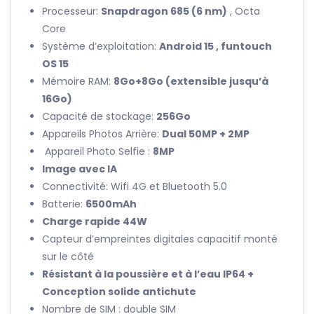
Processeur:
Snapdragon 685 (6 nm)
, Octa
Core
Système d’exploitation:
Android 15 , funtouch
OS 15
Mémoire RAM:
8Go+8Go (extensible jusqu’à
16Go)
Capacité de stockage:
256Go
Appareils Photos Arrière:
Dual 50MP + 2MP
Appareil Photo Selfie :
8MP
Image avec IA
Connectivité: Wifi 4G et Bluetooth 5.0
Batterie:
6500mAh
Charge rapide 44W
Capteur d’empreintes digitales capacitif monté
sur le côté
Résistant à la poussière et à l’eau IP64
+
Conception solide antichute
Nombre de SIM : double SIM