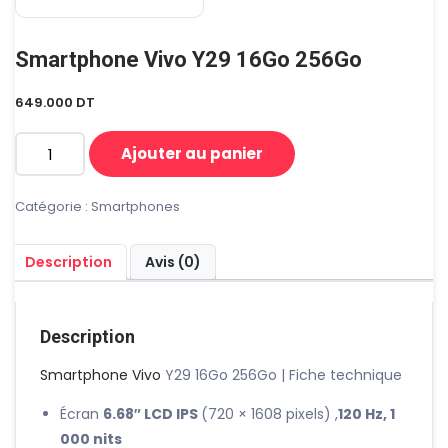
Smartphone Vivo Y29 16Go 256Go
649.000
DT
Ajouter au panier
quantité
de
Smartphone
Catégorie :
Smartphones
Vivo
Y29
Description
Avis (0)
16Go
256Go
Description
Smartphone Vivo
Y29 16Go 256Go | Fiche technique
Écran
6.68″ LCD IPS
(720 × 1608 pixels) ,
120 Hz, 1
000 nits