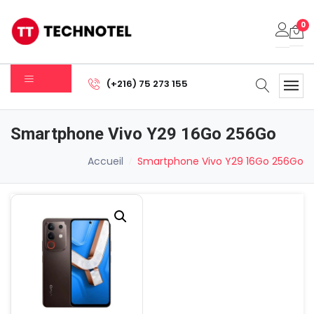
0
Votre panier est vide.
(+216) 75 273 155
Sous-total:
0.000
DT
Smartphone Vivo Y29 16Go 256Go
Voir Le Panier
Commander
Accueil
Smartphone Vivo Y29 16Go 256Go