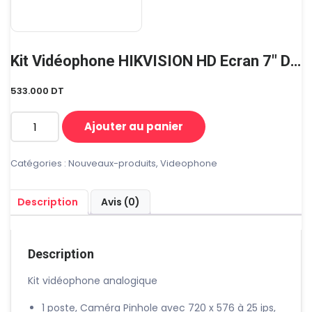
Kit Vidéophone HIKVISION HD Ecran 7″ DS-KIS204
533.000
DT
Ajouter au panier
quantité
de
Kit
Catégories :
Nouveaux-produits
,
Videophone
Vidéophone
HIKVISION
Description
Avis (0)
HD
Ecran
7"
DS-
Description
KIS204
Kit vidéophone analogique
1 poste, Caméra Pinhole avec 720 x 576 à 25 ips,