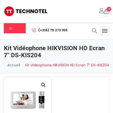
0
Votre panier est vide.
(+216) 75 273 155
Sous-total:
0.000
DT
Kit Vidéophone HIKVISION HD Ecran
Voir Le Panier
Commander
7″ DS-KIS204
Accueil
Kit Vidéophone HIKVISION HD Ecran 7″ DS-KIS204