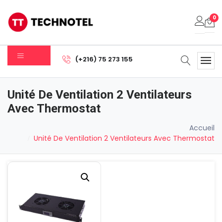
0
Votre panier est vide.
(+216) 75 273 155
Sous-total:
0.000
DT
Unité De Ventilation 2 Ventilateurs
Voir Le Panier
Commander
Avec Thermostat
Accueil
Unité De Ventilation 2 Ventilateurs Avec Thermostat