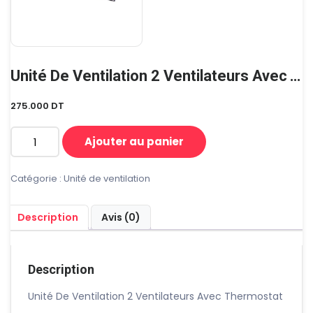
Unité De Ventilation 2 Ventilateurs Avec Thermostat
275.000
DT
Ajouter au panier
quantité
de
Unité
Catégorie :
Unité de ventilation
De
Ventilation
Description
Avis (0)
2
Ventilateurs
Avec
Thermostat
Description
Unité De Ventilation 2 Ventilateurs Avec Thermostat