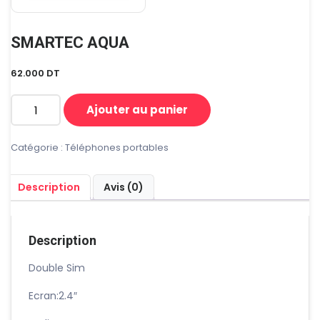
SMARTEC AQUA
62.000
DT
Ajouter au panier
quantité
de
SMARTEC
Catégorie :
Téléphones portables
AQUA
Description
Avis (0)
Description
Double Sim
Ecran:2.4″