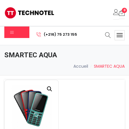
0
Votre panier est vide.
(+216) 75 273 155
Sous-total:
0.000
DT
SMARTEC AQUA
Voir Le Panier
Commander
Accueil
SMARTEC AQUA